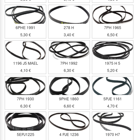
6PHE 1991
278 H
7PH 1965
5,30 €
3,40 €
6,50 €
1196 J5 MAEL
7PH 1992
1975 H 5
4,10 €
6,30 €
5,20 €
7PH 1930
9PHE 1860
5PJE 1161
6,30 €
6,60 €
4,70 €
5EPJ1225
4 PJE 1236
1970 H7