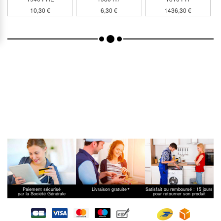
10,30 €
6,30 €
1436,30 €
*
Paiement sécurisé
Livraison gratuite
Satisfait ou remboursé : 15 jours
par la Société Générale
pour retourner son produit