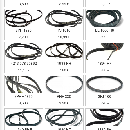
3,60 €
2,99 €
13,20 €
7PH 1995
PJ 1810
EL 1860 H8
7,70 €
10,99 €
2,99 €
4213 078 50862
1938 PH
1894 H7
11,40 €
7,60 €
6,80 €
7PHE 1860
PHE 330
3PJ 288
8,60 €
3,20 €
5,20 €
1940 PHE
1980 H7
1810 PH