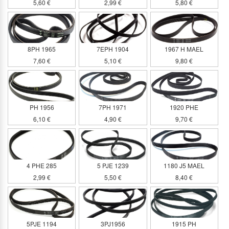
5,60 €
2,99 €
5,80 €
8PH 1965
7EPH 1904
1967 H MAEL
7,60 €
5,10 €
9,80 €
PH 1956
7PH 1971
1920 PHE
6,10 €
4,90 €
9,70 €
4 PHE 285
5 PJE 1239
1180 J5 MAEL
2,99 €
5,50 €
8,40 €
5PJE 1194
3PJ1956
1915 PH