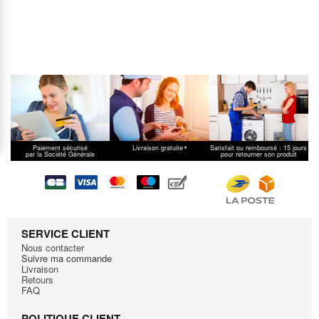
*
Paiement sécurisé
Livraison gratuite
Satisfait ou remboursé : 15 jours
par la Société Générale
pour retourner son produit
SERVICE CLIENT
Nous contacter
Suivre ma commande
Livraison
Retours
FAQ
POLITIQUE CLIENT