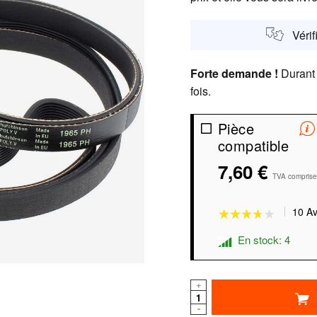
Vérif
Forte demande !
Durant 
fois.
Pièce
compatible
★★★★★
★★★★★
7,60 €
TVA comprise
10 Av
En stock: 4
+
-