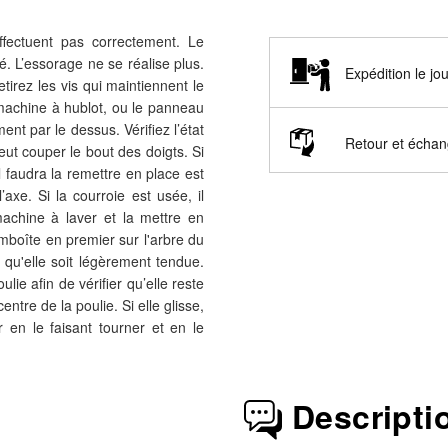
fectuent pas correctement. Le
é. L’essorage ne se réalise plus.
Expédition le j
etirez les vis qui maintiennent le
 machine à hublot, ou le panneau
nt par le dessus. Vérifiez l’état
Retour et écha
eut couper le bout des doigts. Si
l faudra la remettre en place est
’axe. Si la courroie est usée, il
achine à laver et la mettre en
emboîte en premier sur l'arbre du
e qu'elle soit légèrement tendue.
lie afin de vérifier qu’elle reste
entre de la poulie. Si elle glisse,
r en le faisant tourner et en le
Descripti