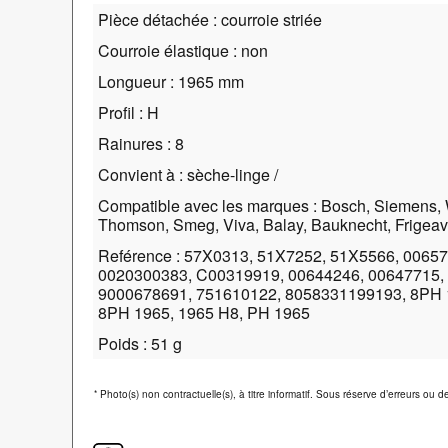
Pièce détachée : courroie striée
Courroie élastique : non
Longueur : 1965 mm
Profil : H
Rainures : 8
Convient à : sèche-linge /
Compatible avec les marques : Bosch, Siemens, W
Thomson, Smeg, Viva, Balay, Bauknecht, Frigeavi
Reférence : 57X0313, 51X7252, 51X5566, 00657
0020300383, C00319919, 00644246, 00647715,
9000678691, 751610122, 8058331199193, 8PH 1
8PH 1965, 1965 H8, PH 1965
Poids : 51 g
*
Photo(s) non contractuelle(s), à titre informatif. Sous réserve d’erreurs ou 