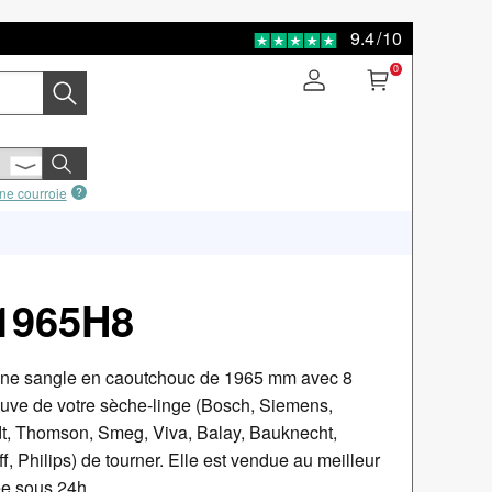
9.4
/
10
0
ne courroie
 1965H8
une sangle en caoutchouc de 1965 mm avec 8
 cuve de votre sèche-linge (Bosch, Siemens,
dt, Thomson, Smeg, Viva, Balay, Bauknecht,
, Philips) de tourner. Elle est vendue au meilleur
rée sous 24h.