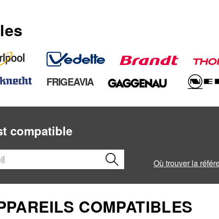
les
FRIGEAVIA
est compatible
Où trouver la référ
APPAREILS COMPATIBLES