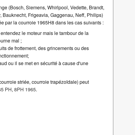
inge (Bosch, Siemens, Whirlpool, Vedette, Brandt,
 Bauknecht, Frigeavia, Gaggenau, Neff, Philips)
ée par la courroie 1965H8 dans les cas suivants :
 entendez le moteur mais le tambour de la
urne mal ;
ruits de frottement, des grincements ou des
onctionnement;
aud ou il se met en sécurité à cause d'une
ourroie striée, courroie trapézoïdale) peut
65 PH
,
8PH 1965
.