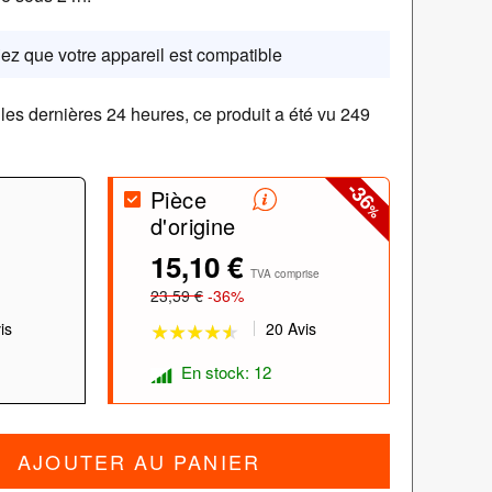
iez que votre appareil est compatible
les dernières 24 heures, ce produit a été vu 249
-36
Pièce
%
d'origine
★★★★★
★★★★★
15,10 €
TVA comprise
23,59 €
-36%
is
20 Avis
En stock: 12
AJOUTER AU PANIER