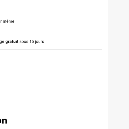
our même
nge
gratuit
sous 15 jours
on