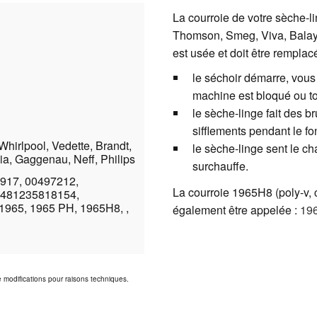
La courroie de votre sèche-l
Thomson, Smeg, Viva, Balay,
est usée et doit être remplac
le séchoir démarre, vous
machine est bloqué ou to
le sèche-linge fait des b
sifflements pendant le f
hirlpool, Vedette, Brandt,
le sèche-linge sent le ch
a, Gaggenau, Neff, Philips
surchauffe.
917, 00497212,
La courroie 1965H8 (poly-v, c
 481235818154,
965, 1965 PH, 1965H8, ,
également être appelée :
19
de modifications pour raisons techniques.