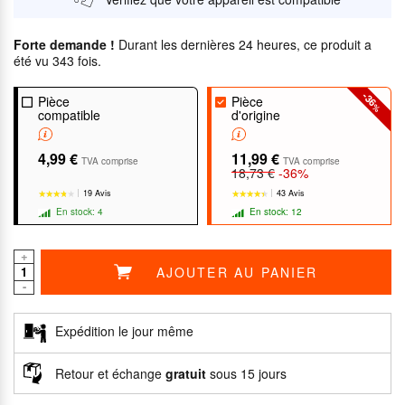
Forte demande !
Durant les dernières 24 heures, ce produit a
été vu 343 fois.
-36
Pièce
Pièce
%
compatible
d'origine
4,99 €
11,99 €
TVA comprise
TVA comprise
18,73 €
-36%
19 Avis
43 Avis
En stock: 4
En stock: 12
+
AJOUTER AU PANIER
-
★★★★★
★★★★★
★★★★★
★★★★★
Expédition le jour même
Retour et échange
gratuit
sous 15 jours