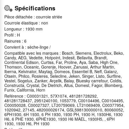
Spécifications
Pièce détachée : courroie striée
Courroie élastique : non
Longueur : 1930 mm
Profil : H
Rainures : 6
Convient à : sèche-linge /
Compatible avec les marques : Bosch, Siemens, Electrolux, Beko,
Candy, AEG, Vedette, Hotpoint, Indesit, Bellavita, Brandt,
Continental Edison, Curtiss, Far, Proline, Aya, Saba, High One,
Thomson, Oceanic, Gorenje, Hoover, Zanussi, Arthur Martin,
Iberna, Kelvinator, Maytag, Domeos, Essentiel B, Neff, Galanz,
Otsein, Philco, Rosieres, Selecline, Jeken, Singer, Listo, Surfline,
Vestel, Sogelux, Zanker, Arçelik, Balay, Bluesky carrefour, Coldis,
Constructa, Crystal, De Dietrich, Altus, Domest, Fagor, Blomberg,
Funix, California, Horn
Reférence : C00031321, 57X1074, 481281728292,
481281728437, 2951240100, 1053779, C00104496, C00104495,
C00050028, C00027327, LT20759069, LT21069409, C00377954,
1020942, 27145, 482000026174, GSL598130000010, 80060052,
6PH1930, 6H 1930, 6 PH 1930, 1930 PH, 1930 H, 1930H6, 1930
H6, 6 PHE 1930, 6PHE1930, 1930 H6 MAEL, 1930H5, , 6PH
1930, 1930 H6, PH 1930