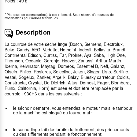
Poids : 49 g
*
Photo(s) non contractuelle(s), à titre informatif. Sous réserve d’erreurs ou de
modifications pour raisons techniques.
Description
La courroie de votre sèche-linge (Bosch, Siemens, Electrolux,
Beko, Candy, AEG, Vedette, Hotpoint, Indesit, Bellavita, Brandt,
Continental Edison, Curtiss, Far, Proline, Aya, Saba, High One,
Thomson, Oceanic, Gorenje, Hoover, Zanussi, Arthur Martin,
Iberna, Kelvinator, Maytag, Domeos, Essentiel B, Neff, Galanz,
Otsein, Philco, Rosieres, Selecline, Jeken, Singer, Listo, Surfline,
Vestel, Sogelux, Zanker, Arçelik, Balay, Bluesky carrefour, Coldis,
Constructa, Crystal, De Dietrich, Altus, Domest, Fagor, Blomberg,
Funix, California, Horn) est usée et doit être remplacée par la
courroie 1930H6 dans les cas suivants :
le séchoir démarre, vous entendez le moteur mais le tambour
de la machine est bloqué ou tourne mal ;
le sèche-linge fait des bruits de frottement, des grincements
ou des sifflements pendant le fonctionnement;