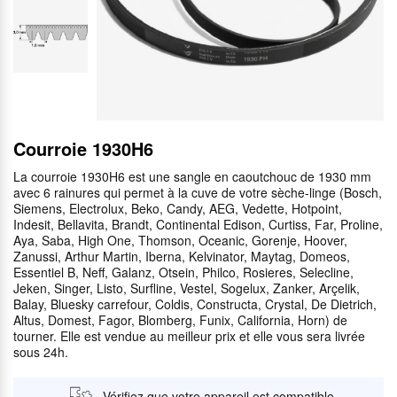
Courroie 1930H6
La courroie 1930H6 est une sangle en caoutchouc de 1930 mm
avec 6 rainures qui permet à la cuve de votre sèche-linge (Bosch,
Siemens, Electrolux, Beko, Candy, AEG, Vedette, Hotpoint,
Indesit, Bellavita, Brandt, Continental Edison, Curtiss, Far, Proline,
Aya, Saba, High One, Thomson, Oceanic, Gorenje, Hoover,
Zanussi, Arthur Martin, Iberna, Kelvinator, Maytag, Domeos,
Essentiel B, Neff, Galanz, Otsein, Philco, Rosieres, Selecline,
Jeken, Singer, Listo, Surfline, Vestel, Sogelux, Zanker, Arçelik,
Balay, Bluesky carrefour, Coldis, Constructa, Crystal, De Dietrich,
Altus, Domest, Fagor, Blomberg, Funix, California, Horn) de
tourner. Elle est vendue au meilleur prix et elle vous sera livrée
sous 24h.
Vérifiez que votre appareil est compatible