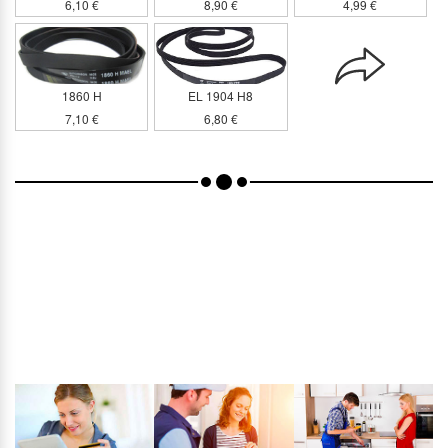
6,10 €
8,90 €
4,99 €
1860 H
EL 1904 H8
7,10 €
6,80 €