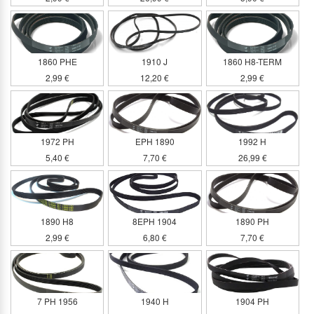
1860 PHE
1910 J
1860 H8-TERM
2,99 €
12,20 €
2,99 €
1972 PH
EPH 1890
1992 H
5,40 €
7,70 €
26,99 €
1890 H8
8EPH 1904
1890 PH
2,99 €
6,80 €
7,70 €
7 PH 1956
1940 H
1904 PH