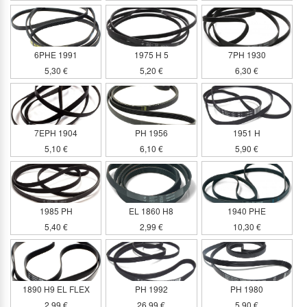
6PHE 1991
1975 H 5
7PH 1930
5,30 €
5,20 €
6,30 €
7EPH 1904
PH 1956
1951 H
5,10 €
6,10 €
5,90 €
1985 PH
EL 1860 H8
1940 PHE
5,40 €
2,99 €
10,30 €
1890 H9 EL FLEX
PH 1992
PH 1980
2,99 €
26,99 €
5,90 €