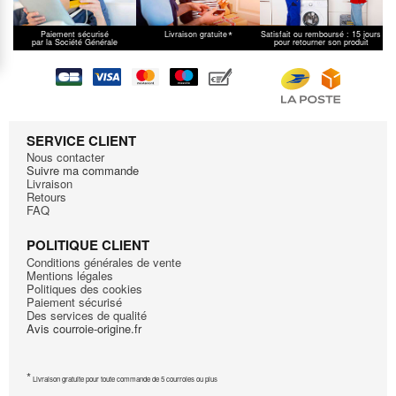
*
Paiement sécurisé
Livraison gratuite
Satisfait ou remboursé : 15 jours
par la Société Générale
pour retourner son produit
SERVICE CLIENT
Nous contacter
Suivre ma commande
Livraison
Retours
FAQ
POLITIQUE CLIENT
Conditions générales de vente
Mentions légales
Politiques des cookies
Paiement sécurisé
Des services de qualité
Avis courroie-origine.fr
*
Livraison gratuite pour toute commande de 5 courroies ou plus