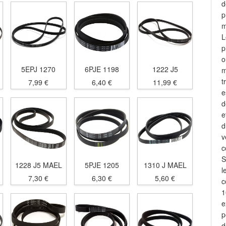
d
p
m
L
p
o
5EPJ 1270
6PJE 1198
1222 J5
m
t
7,99 €
6,40 €
11,99 €
e
d
e
d
v
c
S
1228 J5 MAEL
5PJE 1205
1310 J MAEL
l
7,30 €
6,30 €
5,60 €
c
1
e
p
d