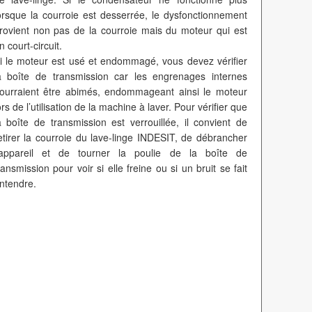
orsque la courroie est desserrée, le dysfonctionnement
rovient non pas de la courroie mais du moteur qui est
n court-circuit.
i le moteur est usé et endommagé, vous devez vérifier
a boîte de transmission car les engrenages internes
ourraient être abimés, endommageant ainsi le moteur
ors de l’utilisation de la machine à laver. Pour vérifier que
a boîte de transmission est verrouillée, il convient de
etirer la courroie du lave-linge INDESIT, de débrancher
’appareil et de tourner la poulie de la boîte de
ransmission pour voir si elle freine ou si un bruit se fait
ntendre.