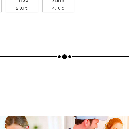
1110 J
3L515
2,99 €
4,10 €