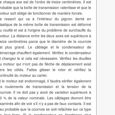
e chaque axe est de l'ordre de treize centimètres. Il est
robable que la boîte de transmission ralentisse et que le
oteur soit obligé de fonctionner de manière forcée.
e ressort qui va à l'intérieur du pignon denté en
lastique de la même boîte de transmission est déformé
u rouillé et est à l'origine du problème de surchauffe du
oteur. La distance entre les deux axes est supérieure à
reize centimètres parce que le diamètre de la courroie
st plus grand. Le câblage et le condensateur de
émarrage chauffent également. Vérifiez le condensateur
t changez le si cela est nécessaire. Vérifiez les douilles
u moteur qui n'ont pas de flèche de déplacement axial
ers les côtés. Faites glisser le rotor et vérifiez la
ontinuité du moteur au carter.
i le moteur est endommagé, il faudra vérifier également
es roulements de transmission et la tension de la
ourroie. Il ne doit pas y avoir de variation supérieure à
0 % de la valeur nominale. Les câblages devront être
xaminés afin de voir s’il n’y a pas de faux contacts. Il est
eu probable que la courroie se soit relâchée sur ce type
e lave-linge. Si le condensateur ne fonctionne plus