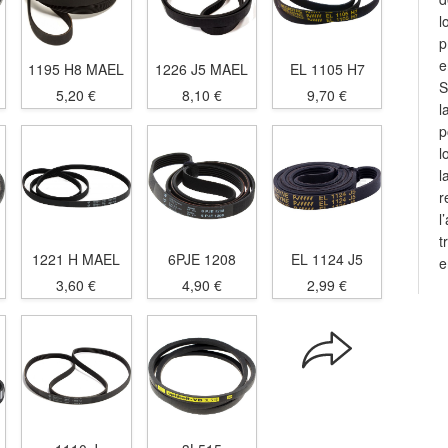
l
p
e
1195 H8 MAEL
1226 J5 MAEL
EL 1105 H7
S
5,20 €
8,10 €
9,70 €
l
p
l
l
r
l
t
1221 H MAEL
6PJE 1208
EL 1124 J5
e
3,60 €
4,90 €
2,99 €