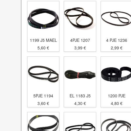
1199 J5 MAEL
4PJE 1207
4 PJE 1236
5,60 €
3,99 €
2,99 €
5PJE 1194
EL 1183 J5
1200 PJE
3,60 €
4,30 €
4,80 €