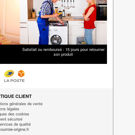
Satisfait ou remboursé : 15 jours pour retourner
son produit
ITIQUE CLIENT
tions générales de vente
ons légales
iques des cookies
ent sécurisé
ervices de qualité
ourroie-origine.fr