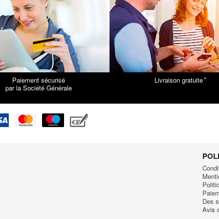
*
Paiement sécurisé
Livraison gratuite
par la Société Générale
POL
Condi
Menti
Polit
Paiem
Des s
Avis c