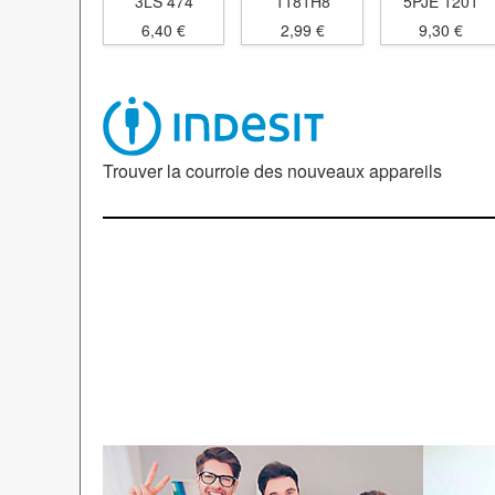
3LS 474
1181H8
5PJE 1201
6,40 €
2,99 €
9,30 €
Trouver la courroie des nouveaux appareils