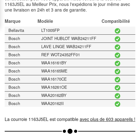
1163J5EL au Meilleur Prix, nous l'expédions le jour même avec
une livraison en 24h et 3 ans de garantie.
Marque
Modèle
Compatibilité
Bellavita
LT1005FP
Bosch
JOINT HUBLOT WAB24211FF
Bosch
LAVE LINGE WAB24211FF
Bosch
REF WOT24352FF01
Bosch
WAA16161BY
Bosch
WAA16165ME
Bosch
WAA16170CE
Bosch
WAA16261OE
Bosch
WAA20162BY
Bosch
WAA20162II
Bosch
WAA20162OE
La courroie 1163J5EL est compatible
Bosch
WAA20170CE
avec plus de 603 appareils !
Bosch
WAA2026FPL/24
Bosch
WAA2026KPL