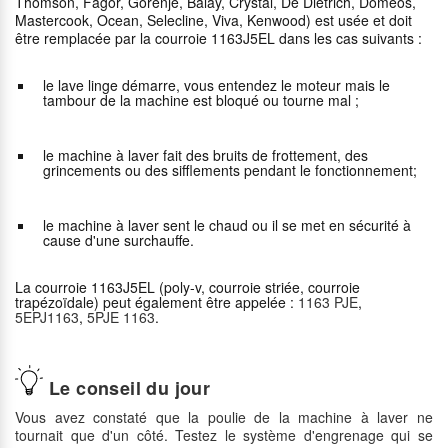
Thomson, Fagor, Gorenje, Balay, Crystal, De Dietrich, Domeos,
Mastercook, Ocean, Selecline, Viva, Kenwood) est usée et doit
être remplacée par la courroie 1163J5EL dans les cas suivants :
le lave linge démarre, vous entendez le moteur mais le
tambour de la machine est bloqué ou tourne mal ;
le machine à laver fait des bruits de frottement, des
grincements ou des sifflements pendant le fonctionnement;
le machine à laver sent le chaud ou il se met en sécurité à
cause d'une surchauffe.
La courroie 1163J5EL (poly-v, courroie striée, courroie
trapézoïdale) peut également être appelée :
1163 PJE
,
5EPJ1163
,
5PJE 1163
.
Le conseil du jour
Vous avez constaté que la poulie de la machine à laver ne
tournait que d'un côté. Testez le système d'engrenage qui se