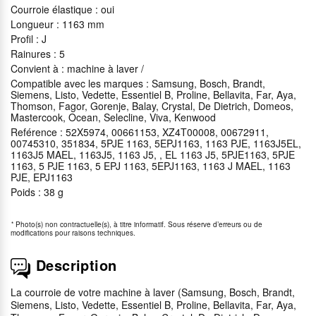
Courroie élastique : oui
Longueur : 1163 mm
Profil : J
Rainures : 5
Convient à : machine à laver /
Compatible avec les marques : Samsung, Bosch, Brandt,
Siemens, Listo, Vedette, Essentiel B, Proline, Bellavita, Far, Aya,
Thomson, Fagor, Gorenje, Balay, Crystal, De Dietrich, Domeos,
Mastercook, Ocean, Selecline, Viva, Kenwood
Reférence : 52X5974, 00661153, XZ4T00008, 00672911,
00745310, 351834, 5PJE 1163, 5EPJ1163, 1163 PJE, 1163J5EL,
1163J5 MAEL, 1163J5, 1163 J5, , EL 1163 J5, 5PJE1163, 5PJE
1163, 5 PJE 1163, 5 EPJ 1163, 5EPJ1163, 1163 J MAEL, 1163
PJE, EPJ1163
Poids : 38 g
*
Photo(s) non contractuelle(s), à titre informatif. Sous réserve d’erreurs ou de
modifications pour raisons techniques.
Description
La courroie de votre machine à laver (Samsung, Bosch, Brandt,
Siemens, Listo, Vedette, Essentiel B, Proline, Bellavita, Far, Aya,