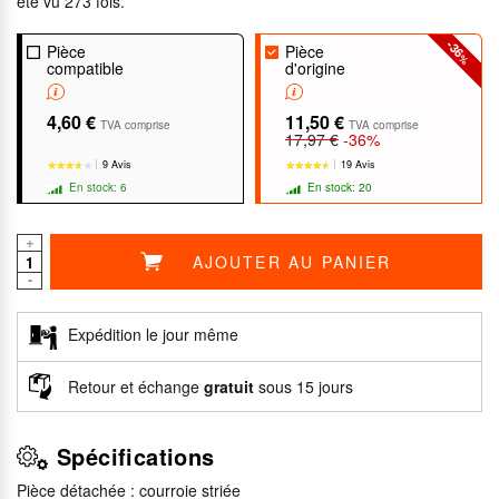
été vu 273 fois.
-36
Pièce
Pièce
%
compatible
d'origine
4,60 €
11,50 €
TVA comprise
TVA comprise
17,97 €
-36%
9 Avis
19 Avis
En stock: 6
En stock: 20
+
AJOUTER AU PANIER
-
★★★★★
★★★★★
★★★★★
★★★★★
Expédition le jour même
Retour et échange
gratuit
sous 15 jours
Spécifications
Pièce détachée : courroie striée