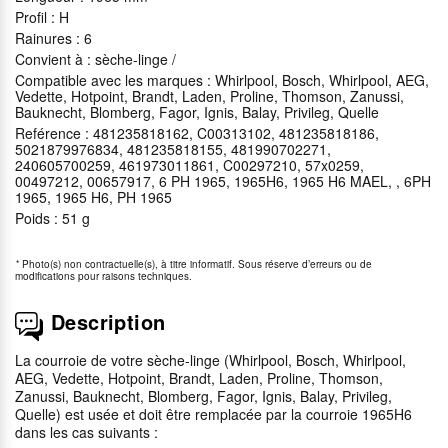
Profil : H
Rainures : 6
Convient à : sèche-linge /
Compatible avec les marques : Whirlpool, Bosch, Whirlpool, AEG,
Vedette, Hotpoint, Brandt, Laden, Proline, Thomson, Zanussi,
Bauknecht, Blomberg, Fagor, Ignis, Balay, Privileg, Quelle
Reférence : 481235818162, C00313102, 481235818186,
5021879976834, 481235818155, 481990702271,
240605700259, 461973011861, C00297210, 57x0259,
00497212, 00657917, 6 PH 1965, 1965H6, 1965 H6 MAEL, , 6PH
1965, 1965 H6, PH 1965
Poids : 51 g
*
Photo(s) non contractuelle(s), à titre informatif. Sous réserve d’erreurs ou de
modifications pour raisons techniques.
Description
La courroie de votre sèche-linge (Whirlpool, Bosch, Whirlpool,
AEG, Vedette, Hotpoint, Brandt, Laden, Proline, Thomson,
Zanussi, Bauknecht, Blomberg, Fagor, Ignis, Balay, Privileg,
Quelle) est usée et doit être remplacée par la courroie 1965H6
dans les cas suivants :