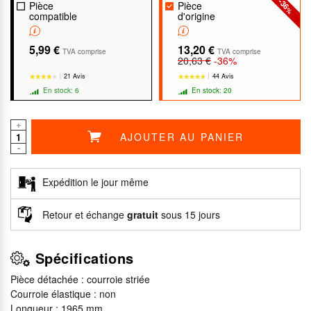
-36
Pièce
Pièce
%
compatible
d'origine
5,99 €
13,20 €
TVA comprise
TVA comprise
20,63 €
-36%
21 Avis
44 Avis
En stock: 6
En stock: 20
+
AJOUTER AU PANIER
-
★★★★★
★★★★★
★★★★★
★★★★★
Expédition le jour même
Retour et échange
gratuit
sous 15 jours
Spécifications
Pièce détachée : courroie striée
Courroie élastique : non
Longueur : 1965 mm