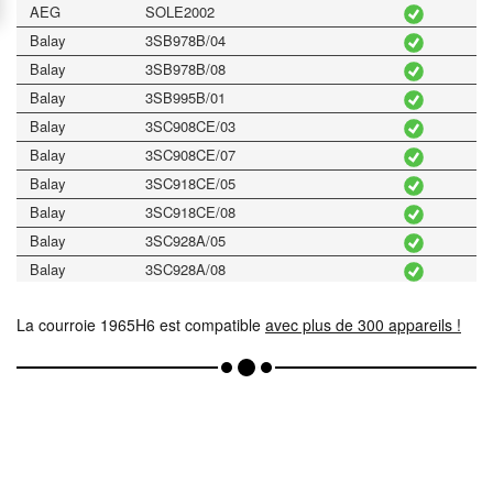
AEG
SOLE2002
Balay
3SB978B/04
Balay
3SB978B/08
Balay
3SB995B/01
Balay
3SC908CE/03
Balay
3SC908CE/07
Balay
3SC918CE/05
Balay
3SC918CE/08
Balay
3SC928A/05
Balay
3SC928A/08
Balay
3SC928CE/02
La courroie 1965H6 est compatible
Balay
3SC930A/05
avec plus de 300 appareils !
Balay
3SC938CE/01
Balay
3SC938CE/03
Balay
3SE939CE/02
Balay
3SE949CE/01
Balay
3SE949CE/04
Bauknecht
TA226KSCH