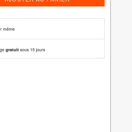
our même
nge
gratuit
sous 15 jours