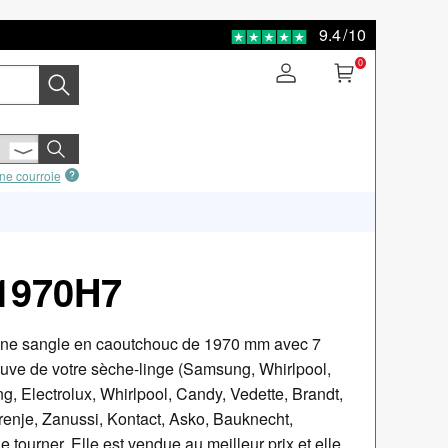
9.4
/
10
0
ne courroie
 1970H7
une sangle en caoutchouc de 1970 mm avec 7
 cuve de votre sèche-linge (Samsung, Whirlpool,
 Electrolux, Whirlpool, Candy, Vedette, Brandt,
renje, Zanussi, Kontact, Asko, Bauknecht,
tourner. Elle est vendue au meilleur prix et elle