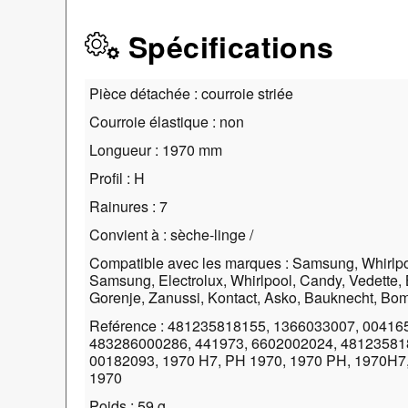
Spécifications
Pièce détachée : courroie striée
Courroie élastique : non
Longueur : 1970 mm
Profil : H
Rainures : 7
Convient à : sèche-linge /
Compatible avec les marques : Samsung, Whirlp
Samsung, Electrolux, Whirlpool, Candy, Vedette, 
Gorenje, Zanussi, Kontact, Asko, Bauknecht, Bo
Reférence : 481235818155, 1366033007, 00416
483286000286, 441973, 6602002024, 48123581
00182093, 1970 H7, PH 1970, 1970 PH, 1970H7,
1970
Poids : 59 g