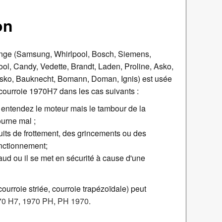
on
linge (Samsung, Whirlpool, Bosch, Siemens,
ol, Candy, Vedette, Brandt, Laden, Proline, Asko,
Asko, Bauknecht, Bomann, Doman, Ignis) est usée
 courroie 1970H7 dans les cas suivants :
 entendez le moteur mais le tambour de la
urne mal ;
ruits de frottement, des grincements ou des
onctionnement;
aud ou il se met en sécurité à cause d'une
ourroie striée, courroie trapézoïdale) peut
70 H7
,
1970 PH
,
PH 1970
.