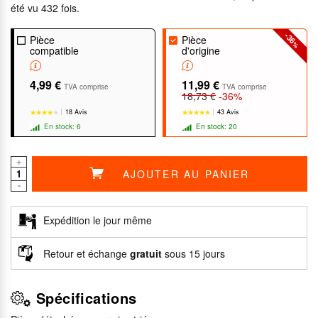
été vu 432 fois.
-36
Pièce
Pièce
%
compatible
d'origine
4,99 €
11,99 €
TVA comprise
TVA comprise
18,73 €
-36%
18 Avis
43 Avis
En stock: 6
En stock: 20
+
AJOUTER AU PANIER
-
★★★★★
★★★★★
★★★★★
★★★★★
Expédition le jour même
Retour et échange
gratuit
sous 15 jours
Spécifications