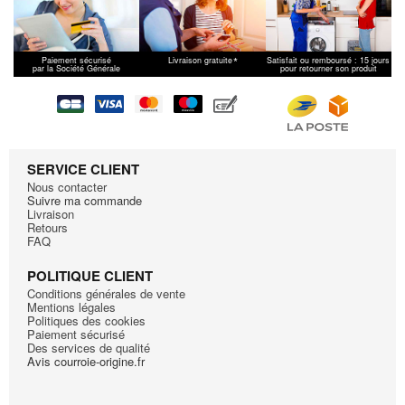
AEG
T5584
AEG
T56600
AEG
T56740
*
Paiement sécurisé
Livraison gratuite
Satisfait ou remboursé : 15 jours
par la Société Générale
pour retourner son produit
AEG
T56845L
AEG
T5750
AEG
T5760
AEG
T57610
AEG
T57805
SERVICE CLIENT
AEG
T57830 916096089
Nous contacter
Suivre ma commande
AEG
T57840 91609621601
Livraison
AEG
T57860
Retours
FAQ
AEG
T57900
AEG
T57920
POLITIQUE CLIENT
AEG
T58800
Conditions générales de vente
Mentions légales
AEG
T58805
Politiques des cookies
Paiement sécurisé
AEG
T58840
Des services de qualité
AEG
T58840R
Avis courroie-origine.fr
AEG
T58840R 91609619707
AEG
T58860