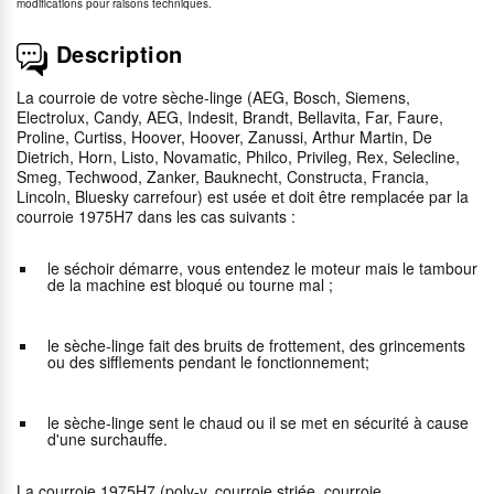
modifications pour raisons techniques.
Description
La courroie de votre sèche-linge (AEG, Bosch, Siemens,
Electrolux, Candy, AEG, Indesit, Brandt, Bellavita, Far, Faure,
Proline, Curtiss, Hoover, Hoover, Zanussi, Arthur Martin, De
Dietrich, Horn, Listo, Novamatic, Philco, Privileg, Rex, Selecline,
Smeg, Techwood, Zanker, Bauknecht, Constructa, Francia,
Lincoln, Bluesky carrefour) est usée et doit être remplacée par la
courroie 1975H7 dans les cas suivants :
le séchoir démarre, vous entendez le moteur mais le tambour
de la machine est bloqué ou tourne mal ;
le sèche-linge fait des bruits de frottement, des grincements
ou des sifflements pendant le fonctionnement;
le sèche-linge sent le chaud ou il se met en sécurité à cause
d'une surchauffe.
La courroie 1975H7 (poly-v, courroie striée, courroie