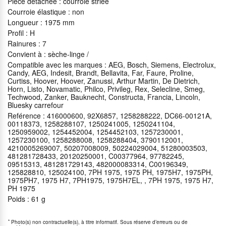
Pièce détachée : courroie striée
Courroie élastique : non
Longueur : 1975 mm
Profil : H
Rainures : 7
Convient à : sèche-linge /
Compatible avec les marques : AEG, Bosch, Siemens, Electrolux,
Candy, AEG, Indesit, Brandt, Bellavita, Far, Faure, Proline,
Curtiss, Hoover, Hoover, Zanussi, Arthur Martin, De Dietrich,
Horn, Listo, Novamatic, Philco, Privileg, Rex, Selecline, Smeg,
Techwood, Zanker, Bauknecht, Constructa, Francia, Lincoln,
Bluesky carrefour
Reférence : 416000600, 92X6857, 1258288222, DC66-00121A,
00118373, 1258288107, 1250241005, 1250241104,
1250959002, 1254452004, 1254452103, 1257230001,
1257230100, 1258288008, 1258288404, 3790112001,
4210005269007, 50207008009, 50224029004, 51280003503,
481281728433, 20120250001, C00377964, 97782245,
09515313, 481281729143, 482000083314, C00196349,
125828810, 125024100, 7PH 1975, 1975 PH, 1975H7, 1975PH,
1975PH7, 1975 H7, 7PH1975, 1975H7EL, , 7PH 1975, 1975 H7,
PH 1975
Poids : 61 g
*
Photo(s) non contractuelle(s), à titre informatif. Sous réserve d’erreurs ou de