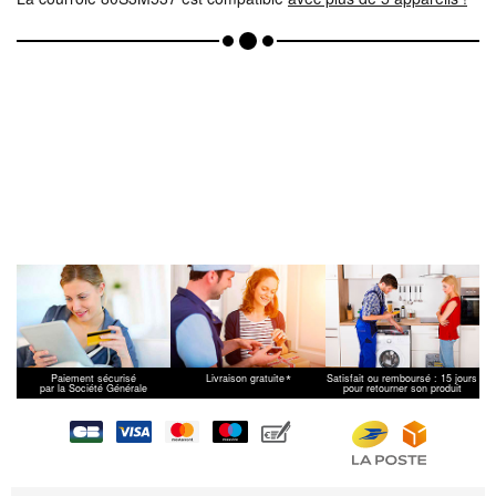
*
Paiement sécurisé
Livraison gratuite
Satisfait ou remboursé : 15 jours
par la Société Générale
pour retourner son produit