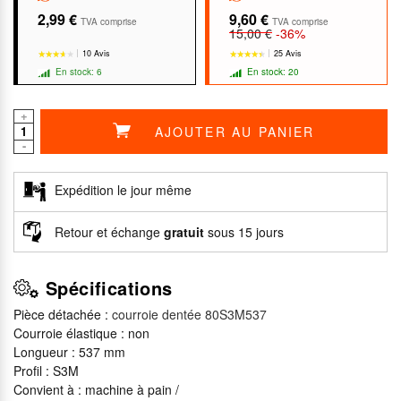
2,99 €
9,60 €
TVA comprise
TVA comprise
15,00 €
-36%
10 Avis
25 Avis
En stock: 6
En stock: 20
+
AJOUTER AU PANIER
-
★★★★★
★★★★★
★★★★★
★★★★★
Expédition le jour même
Retour et échange
gratuit
sous 15 jours
Spécifications
Pièce détachée :
courroie dentée 80S3M537
Courroie élastique : non
Longueur : 537 mm
Profil : S3M
Convient à : machine à pain /