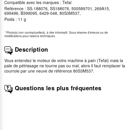
Compatible avec les marques : Tefal
Reférence : SS-188076, SS188076, 500589701, 269A15,
699496, B399095, 6429-048, 80S3M537,
Poids : 11 g
*
Photo(s) non contractuelle(s), à titre informatif. Sous réserve d’erreurs ou de
modifications pour raisons techniques.
Description
Vous entendez le moteur de votre machine à pain (Tefal) mais la
pale de pétrissage ne tourne pas ou mal, alors il faut remplacer la
courroie par une neuve de référence 80S3M537.
Questions les plus fréquentes