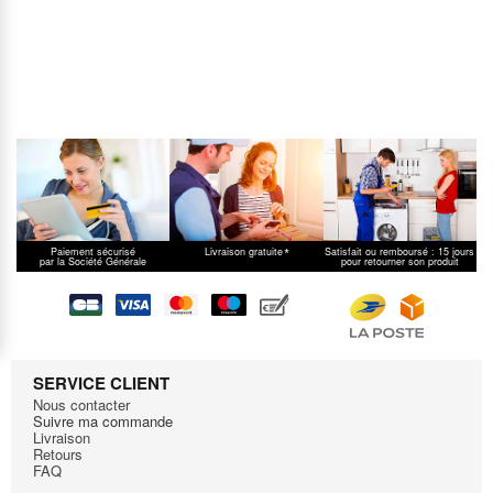
*
Paiement sécurisé
Livraison gratuite
Satisfait ou remboursé : 15 jours
par la Société Générale
pour retourner son produit
SERVICE CLIENT
Nous contacter
Suivre ma commande
Livraison
Retours
FAQ