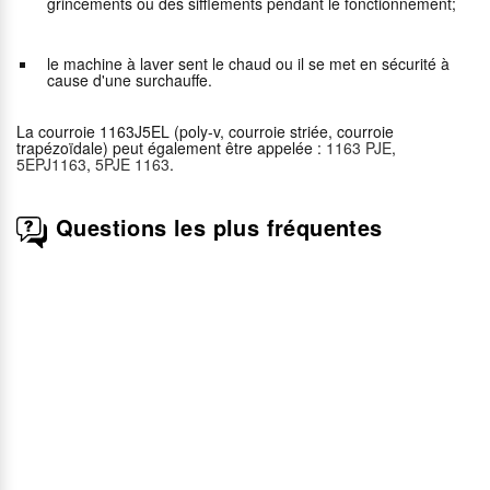
grincements ou des sifflements pendant le fonctionnement;
le machine à laver sent le chaud ou il se met en sécurité à
cause d'une surchauffe.
La courroie 1163J5EL (poly-v, courroie striée, courroie
trapézoïdale) peut également être appelée :
1163 PJE
,
5EPJ1163
,
5PJE 1163
.
Questions les plus fréquentes