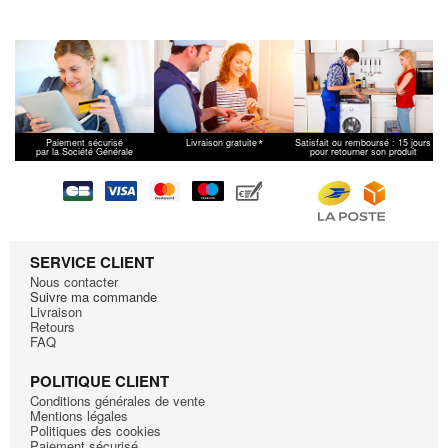
*
Paiement sécurisé
Livraison gratuite
Satisfait ou remboursé : 15 jours
par la Société Générale
pour retourner son produit
SERVICE CLIENT
Nous contacter
Suivre ma commande
Livraison
Retours
FAQ
POLITIQUE CLIENT
Conditions générales de vente
Mentions légales
Politiques des cookies
Paiement sécurisé