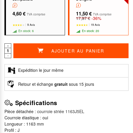
4,60 €
11,50 €
TVA comprise
TVA comprise
17,97 €
-36%
9 Avis
19 Avis
En stock: 6
En stock: 20
+
AJOUTER AU PANIER
-
★★★★★
★★★★★
★★★★★
★★★★★
Expédition le jour même
Retour et échange
gratuit
sous 15 jours
Spécifications
Pièce détachée :
courroie striée 1163J5EL
Courroie élastique : oui
Longueur : 1163 mm
Profil : J