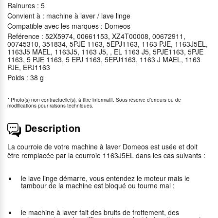
Rainures : 5
Convient à : machine à laver / lave linge
Compatible avec les marques : Domeos
Reférence : 52X5974, 00661153, XZ4T00008, 00672911,
00745310, 351834, 5PJE 1163, 5EPJ1163, 1163 PJE, 1163J5EL,
1163J5 MAEL, 1163J5, 1163 J5, , EL 1163 J5, 5PJE1163, 5PJE
1163, 5 PJE 1163, 5 EPJ 1163, 5EPJ1163, 1163 J MAEL, 1163
PJE, EPJ1163
Poids : 38 g
*
Photo(s) non contractuelle(s), à titre informatif. Sous réserve d’erreurs ou de
modifications pour raisons techniques.
Description
La courroie de votre machine à laver Domeos est usée et doit
être remplacée par la courroie 1163J5EL dans les cas suivants :
le lave linge démarre, vous entendez le moteur mais le
tambour de la machine est bloqué ou tourne mal ;
le machine à laver fait des bruits de frottement, des