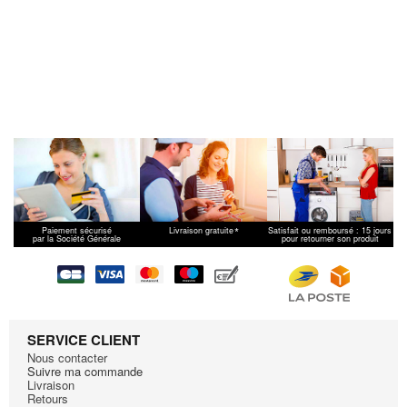
*
Paiement sécurisé
Livraison gratuite
Satisfait ou remboursé : 15 jours
par la Société Générale
pour retourner son produit
SERVICE CLIENT
Nous contacter
Suivre ma commande
Livraison
Retours