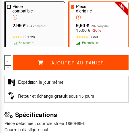
-36
Pièce
Pièce
%
compatible
d'origine
2,99 €
9,60 €
TVA comprise
TVA comprise
15,00 €
-36%
4 Avis
7 Avis
En stock: 4
En stock: 12
+
AJOUTER AU PANIER
-
★★★★★
★★★★★
★★★★★
★★★★★
Expédition le jour même
Retour et échange
gratuit
sous 15 jours
Spécifications
Pièce détachée :
courroie striée 1860H8EL
Courroie élastique : oui