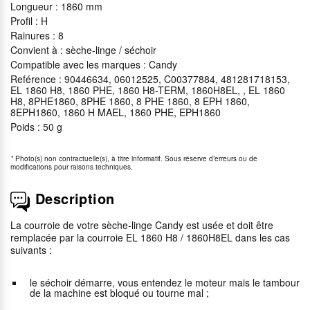
Longueur : 1860 mm
Profil : H
Rainures : 8
Convient à : sèche-linge / séchoir
Compatible avec les marques : Candy
Reférence : 90446634, 06012525, C00377884, 481281718153,
EL 1860 H8, 1860 PHE, 1860 H8-TERM, 1860H8EL, , EL 1860
H8, 8PHE1860, 8PHE 1860, 8 PHE 1860, 8 EPH 1860,
8EPH1860, 1860 H MAEL, 1860 PHE, EPH1860
Poids : 50 g
*
Photo(s) non contractuelle(s), à titre informatif. Sous réserve d’erreurs ou de
modifications pour raisons techniques.
Description
La courroie de votre sèche-linge Candy est usée et doit être
remplacée par la courroie EL 1860 H8 / 1860H8EL dans les cas
suivants :
le séchoir démarre, vous entendez le moteur mais le tambour
de la machine est bloqué ou tourne mal ;