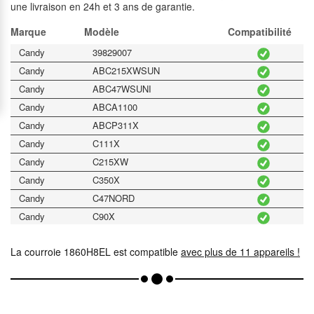
une livraison en 24h et 3 ans de garantie.
Marque
Modèle
Compatibilité
Candy
39829007
Candy
ABC215XWSUN
Candy
ABC47WSUNI
Candy
ABCA1100
Candy
ABCP311X
Candy
C111X
Candy
C215XW
Candy
C350X
Candy
C47NORD
Candy
C90X
Candy
CD56
La courroie 1860H8EL est compatible
avec plus de 11 appareils !