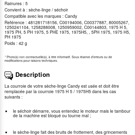
Rainures : 5
Convient à : sèche-linge / séchoir
Compatible avec les marques : Candy
Reférence : 481281718156, C00194006, C00377887, 80005267,
1250241104, 1258288008, 1250959002, C00144803, 1975 H 5,
1975 PH, 5 PH 1975, 5 PHE 1975, 1975H5, , 5PH 1975, 1975 H5,
PH 1975
Poids : 42 g
*
Photo(s) non contractuelle(s), à titre informatif. Sous réserve d’erreurs ou de
modifications pour raisons techniques.
Description
La courroie de votre sèche-linge Candy est usée et doit être
remplacée par la courroie 1975 H 5 / 1975H5 dans les cas
suivants :
le séchoir démarre, vous entendez le moteur mais le tambour
de la machine est bloqué ou tourne mal ;
le sèche-linge fait des bruits de frottement, des grincements