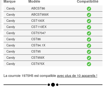
Marque
Modèle
Compatibilité
Candy
ABCST86
Candy
ABCST959X
Candy
CST100X
Candy
CST110EX
Candy
CST57047
Candy
CST86
Candy
CST94.1X
Candy
CST95
Candy
CST959X
Candy
CST975X
La courroie 1975H5 est compatible
avec plus de 10 appareils !