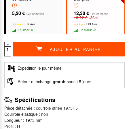
5,20 €
12,30 €
TVA comprise
TVA comprise
19,22 €
-36%
12 Avis
24 Avis
En stock: 6
En stock: 20
+
AJOUTER AU PANIER
-
★★★★★
★★★★★
★★★★★
★★★★★
Expédition le jour même
Retour et échange
gratuit
sous 15 jours
Spécifications
Pièce détachée :
courroie striée 1975H5
Courroie élastique : non
Longueur : 1975 mm
Profil : H