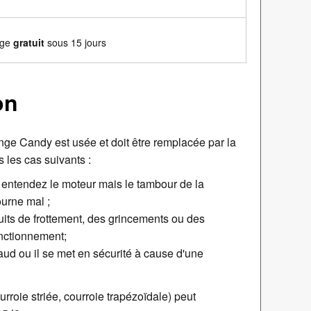
nge
gratuit
sous 15 jours
on
inge Candy est usée et doit être remplacée par la
 les cas suivants :
 entendez le moteur mais le tambour de la
urne mal ;
ruits de frottement, des grincements ou des
onctionnement;
aud ou il se met en sécurité à cause d'une
urroie striée, courroie trapézoïdale) peut