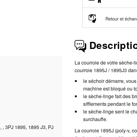
Retour et écha
Descripti
La courroie de votre sèche-l
courroie 1895J / 1895J3 dans
le séchoir démarre, vous
machine est bloqué ou to
le sèche-linge fait des b
sifflements pendant le f
le sèche-linge sent le ch
surchauffe.
 , 3PJ 1895, 1895 J3, PJ
La courroie 1895J (poly-v, co