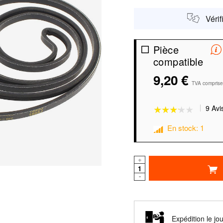
Vérif
Pièce
compatible
9,20 €
★★★★★
★★★★★
TVA comprise
9 Avi
En stock: 1
+
-
Expédition le j