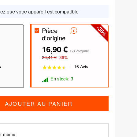
iez que votre appareil est compatible
-36
Pièce
%
d'origine
16,90 €
★★★★★
★★★★★
TVA comprise
26,41 €
-36%
s
16 Avis
En stock: 3
AJOUTER AU PANIER
our même