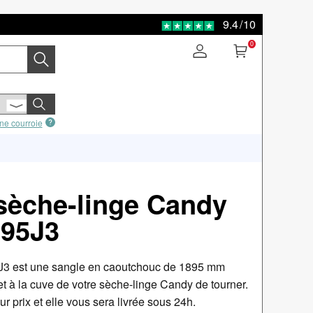
9.4
/
10
0
ne courroie
sèche-linge Candy
895J3
5J3 est une sangle en caoutchouc de 1895 mm
t à la cuve de votre sèche-linge Candy de tourner.
r prix et elle vous sera livrée sous 24h.