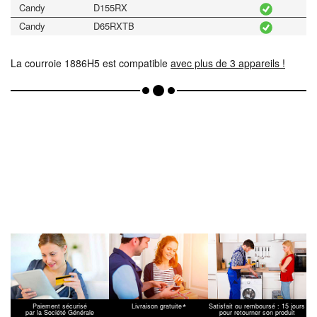
Candy
D155RX
Candy
D65RXTB
La courroie 1886H5 est compatible
avec plus de 3 appareils !
*
Paiement sécurisé
Livraison gratuite
Satisfait ou remboursé : 15 jours
par la Société Générale
pour retourner son produit