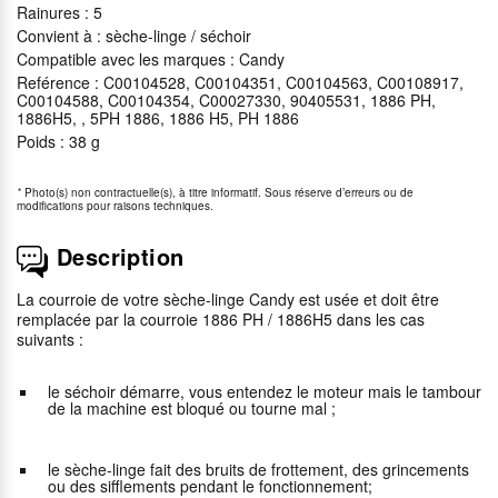
Rainures : 5
Convient à : sèche-linge / séchoir
Compatible avec les marques : Candy
Reférence : C00104528, C00104351, C00104563, C00108917,
C00104588, C00104354, C00027330, 90405531, 1886 PH,
1886H5, , 5PH 1886, 1886 H5, PH 1886
Poids : 38 g
*
Photo(s) non contractuelle(s), à titre informatif. Sous réserve d’erreurs ou de
modifications pour raisons techniques.
Description
La courroie de votre sèche-linge Candy est usée et doit être
remplacée par la courroie 1886 PH / 1886H5 dans les cas
suivants :
le séchoir démarre, vous entendez le moteur mais le tambour
de la machine est bloqué ou tourne mal ;
le sèche-linge fait des bruits de frottement, des grincements
ou des sifflements pendant le fonctionnement;