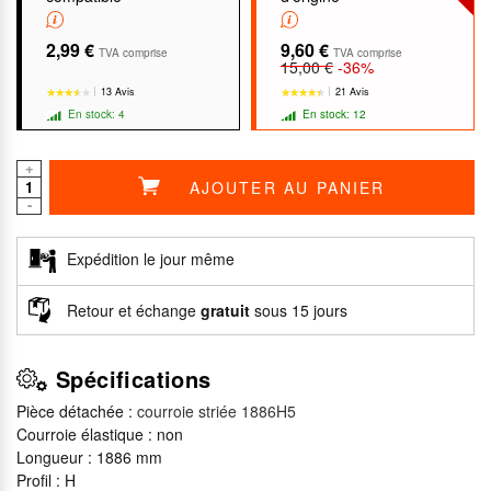
2,99 €
9,60 €
TVA comprise
TVA comprise
15,00 €
-36%
13 Avis
21 Avis
En stock: 4
En stock: 12
+
AJOUTER AU PANIER
-
★★★★★
★★★★★
★★★★★
★★★★★
Expédition le jour même
Retour et échange
gratuit
sous 15 jours
Spécifications
Pièce détachée :
courroie striée 1886H5
Courroie élastique : non
Longueur : 1886 mm
Profil : H