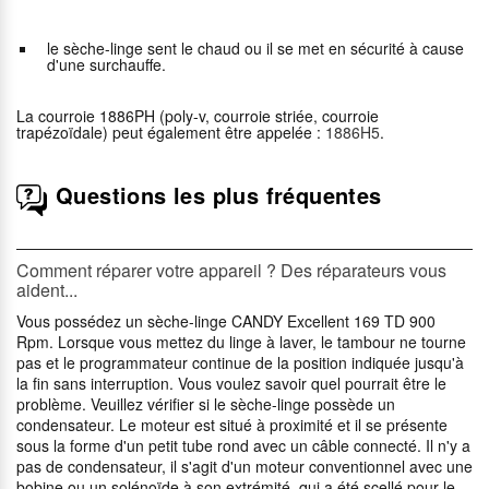
le sèche-linge sent le chaud ou il se met en sécurité à cause
d'une surchauffe.
La courroie 1886PH (poly-v, courroie striée, courroie
trapézoïdale) peut également être appelée :
1886H5
.
Questions les plus fréquentes
Comment réparer votre appareil ? Des réparateurs vous
aident...
Vous possédez un sèche-linge CANDY Excellent 169 TD 900
Rpm. Lorsque vous mettez du linge à laver, le tambour ne tourne
pas et le programmateur continue de la position indiquée jusqu'à
la fin sans interruption. Vous voulez savoir quel pourrait être le
problème. Veuillez vérifier si le sèche-linge possède un
condensateur. Le moteur est situé à proximité et il se présente
sous la forme d'un petit tube rond avec un câble connecté. Il n'y a
pas de condensateur, il s'agit d'un moteur conventionnel avec une
bobine ou un solénoïde à son extrémité, qui a été scellé pour le