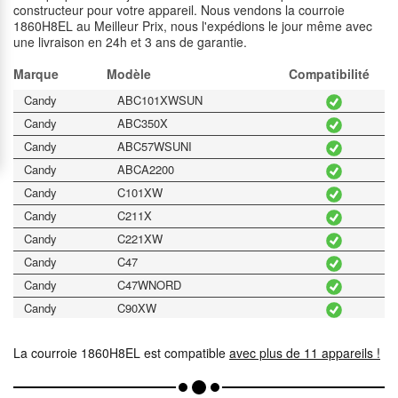
constructeur pour votre appareil. Nous vendons la courroie
1860H8EL au Meilleur Prix, nous l'expédions le jour même avec
une livraison en 24h et 3 ans de garantie.
Marque
Modèle
Compatibilité
Candy
ABC101XWSUN
Candy
ABC350X
Candy
ABC57WSUNI
Candy
ABCA2200
Candy
C101XW
Candy
C211X
Candy
C221XW
Candy
C47
Candy
C47WNORD
Candy
C90XW
Candy
DS192
La courroie 1860H8EL est compatible
avec plus de 11 appareils !