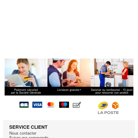
*
Paiement sécurisé
Livraison gratuite
Satisfait ou remboursé : 15 jours
par la Société Générale
pour retourner son produit
SERVICE CLIENT
Nous contacter
Suivre ma commande