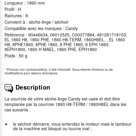
Longueur : 1860 mm
Profil : H
Rainures : 8
Convient à : sèche-linge / séchoir
Compatible avec les marques : Candy
Reférence : 90446634, 06012525, C00377884, 481281718153,
EL 1860 H8, 1860 PHE, 1860 H8-TERM, 1860H8EL, , EL 1860
H8, 8PHE1860, 8PHE 1860, 8 PHE 1860, 8 EPH 1860,
8EPH1860, 1860 H MAEL, 1860 PHE, EPH1860
Poids : 50 g
*
Photo(s) non contractuelle(s), à titre informatif. Sous réserve d’erreurs ou de
modifications pour raisons techniques.
Description
La courroie de votre sèche-linge Candy est usée et doit être
remplacée par la courroie 1860 H8-TERM / 1860H8EL dans les
cas suivants :
le séchoir démarre, vous entendez le moteur mais le tambour
de la machine est bloqué ou tourne mal ;