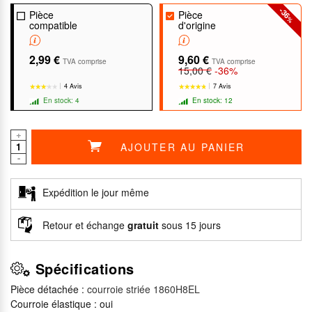
-36
Pièce
Pièce
%
compatible
d'origine
2,99 €
9,60 €
TVA comprise
TVA comprise
15,00 €
-36%
4 Avis
7 Avis
En stock: 4
En stock: 12
+
AJOUTER AU PANIER
-
★★★★★
★★★★★
★★★★★
★★★★★
Expédition le jour même
Retour et échange
gratuit
sous 15 jours
Spécifications
Pièce détachée :
courroie striée 1860H8EL
Courroie élastique : oui