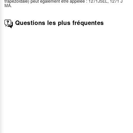
trapézoïdale) peut également être appelée :
1271J5EL
,
1271 J
MA
.
Questions les plus fréquentes