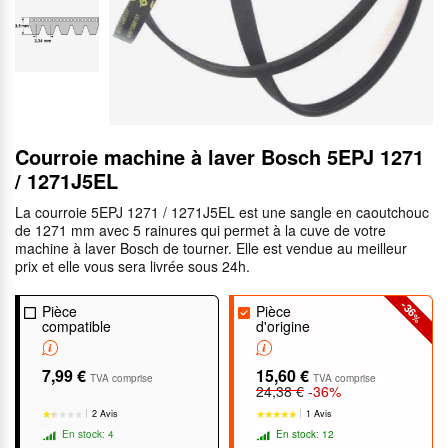
Courroie machine à laver Bosch 5EPJ 1271
/ 1271J5EL
La courroie 5EPJ 1271 / 1271J5EL est une sangle en caoutchouc
de 1271 mm avec 5 rainures qui permet à la cuve de votre
machine à laver Bosch de tourner. Elle est vendue au meilleur
prix et elle vous sera livrée sous 24h.
-36
Pièce
Pièce
%
compatible
d'origine
7,99 €
15,60 €
TVA comprise
TVA comprise
24,38 €
-36%
2 Avis
1 Avis
En stock: 4
En stock: 12