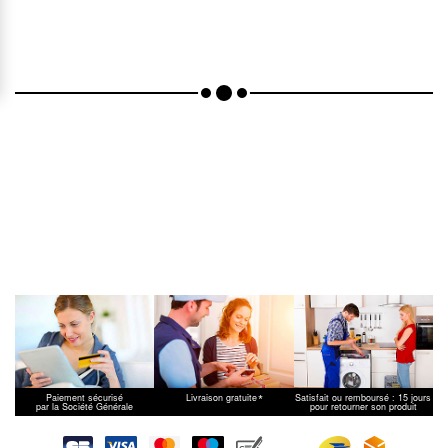
*
Paiement sécurisé
Livraison gratuite
Satisfait ou remboursé : 15 jours
par la Société Générale
pour retourner son produit