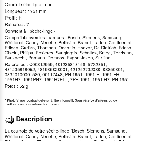
Courroie élastique : non
Longueur : 1951 mm
Profil : H
Rainures : 7
Convient à : sèche-linge /
Compatible avec les marques : Bosch, Siemens, Samsung,
Whirlpool, Candy, Vedette, Bellavita, Brandt, Laden, Continental
Edison, Curtiss, Thomson, Oceanic, Hoover, De Dietrich, Edesa,
Otsein, Philips, Rosieres, Sangiorgio, Scholtes, Smeg, Terzismo,
Bauknecht, Bomann, Domeos, Fagor, Jeken, Surfline
Reférence : C00312959, 481235818156, 57X2351,
481235818052, 481935828001, 421252732030, 03850301,
03320100001580, 00117448, PH 1951, 1951 H, 1951 PH,
1951H7, 1951PH7, 1951H7EL, , 7PH 1951, 1951 H7, PH 1951
Poids : 52 g
*
Photo(s) non contractuelle(s), à titre informatif. Sous réserve d’erreurs ou de
modifications pour raisons techniques.
Description
La courroie de votre sèche-linge (Bosch, Siemens, Samsung,
Whirlpool, Candy, Vedette, Bellavita, Brandt, Laden, Continental