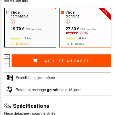
été vu 355 fois.
-36
Pièce
Pièce
%
compatible
d'origine
19,70 €
27,30 €
TVA comprise
TVA comprise
42,66 €
-36%
16 Avis
37 Avis
En stock: 1
En stock: 2
+
AJOUTER AU PANIER
-
★★★★★
★★★★★
★★★★★
★★★★★
Expédition le jour même
Retour et échange
gratuit
sous 15 jours
Spécifications
Pièce détachée : courroie striée