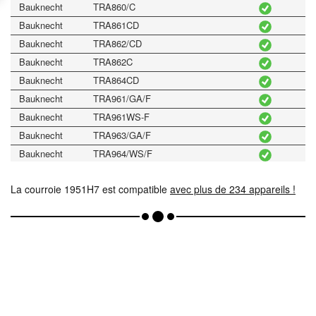
Bauknecht
TRA860/C
Bauknecht
TRA861CD
Bauknecht
TRA862/CD
Bauknecht
TRA862C
Bauknecht
TRA864CD
Bauknecht
TRA961/GA/F
Bauknecht
TRA961WS-F
Bauknecht
TRA963/GA/F
Bauknecht
TRA964/WS/F
Bauknecht
TRA965/WS/F
La courroie 1951H7 est compatible
Bauknecht
TRA965WS-F
avec plus de 234 appareils !
Bauknecht
TRK 4620 BELGIQUE
Bauknecht
TRK 4820
Bauknecht
TRK 4842
Bauknecht
TRK 4850
Bauknecht
TRK 4850WS-CH
Bauknecht
TRK 497
Bauknecht
TRK 4970/WS-DK