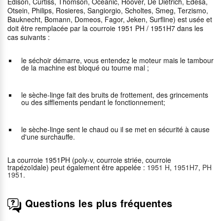
Edison, Curtiss, Thomson, Oceanic, Hoover, De Dietrich, Edesa,
Otsein, Philips, Rosieres, Sangiorgio, Scholtes, Smeg, Terzismo,
Bauknecht, Bomann, Domeos, Fagor, Jeken, Surfline) est usée et
doit être remplacée par la courroie 1951 PH / 1951H7 dans les
cas suivants :
le séchoir démarre, vous entendez le moteur mais le tambour
de la machine est bloqué ou tourne mal ;
le sèche-linge fait des bruits de frottement, des grincements
ou des sifflements pendant le fonctionnement;
le sèche-linge sent le chaud ou il se met en sécurité à cause
d'une surchauffe.
La courroie 1951PH (poly-v, courroie striée, courroie
trapézoïdale) peut également être appelée :
1951 H
,
1951H7
,
PH
1951
.
Questions les plus fréquentes